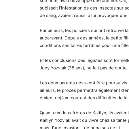
son nom, avait développé une anémie. Car, se
subissait l’infestation de ces insectes sur
de sang, avaient réussi à lui provoquer une
Par ailleurs, les policiers qui ont retrouvé l
auparavant. Depuis des années, la petite fi
conditions sanitaires terribles pour une fille
Et les conclusions des légistes sont formell
Joey Yozviak (38 ans), ne fait pas de doute.
Les deux parents devraient être poursuivis 
ailleurs, le procès permettra également d’en
étaient déjà au courant des difficultés de la 
Quant aux deux frères de Kaitlyn, ils avaient
Kaitlyn Yozviak avait dû vivre chez sa tant
mais d’une invasion… de punaises de lit.