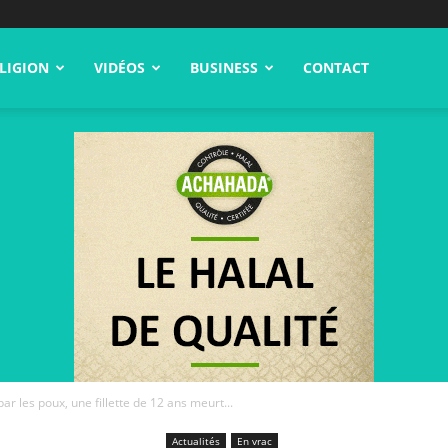
LIGION
VIDÉOS
BUSINESS
CONTACT
par les poux, une fillette de 12 ans meurt...
Actualités
En vrac