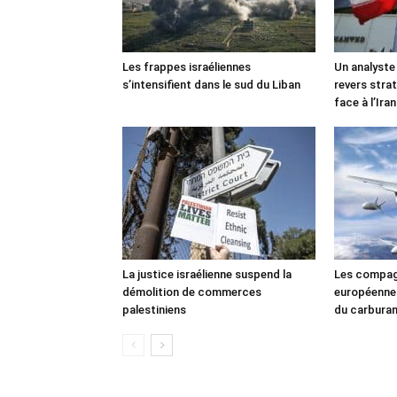
Les frappes israéliennes
Un analyste
s’intensifient dans le sud du Liban
revers stra
face à l’Iran
La justice israélienne suspend la
Les compag
démolition de commerces
européennes
palestiniens
du carbura