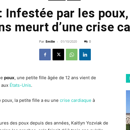
: Infestée par les poux, 
ns meurt d’une crise c
Par
Emilie
-
01/10/2020
0
 de
poux
, une petite fille âgée de 12 ans vient de
, aux
États-Unis
.
 poux, la petite fille a eu une
crise cardiaque
à
sures des poux depuis des années, Kaitlyn Yozviak de