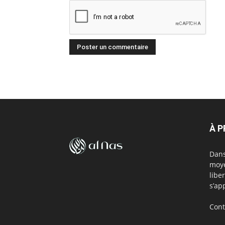
À 
Dans
moye
libe
s’ap
Cont