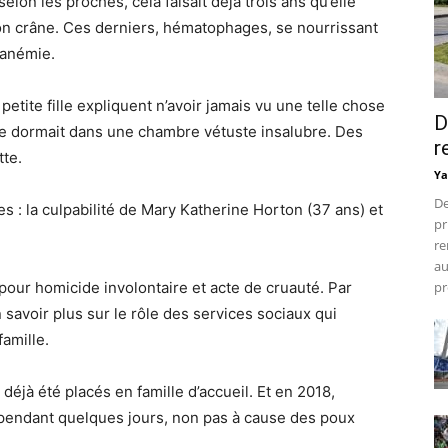
lon les proches, cela faisait déjà trois ans qu’elle
 son crâne. Ces derniers, hématophages, se nourrissant
 anémie.
a petite fille expliquent n’avoir jamais vu une telle chose
D
lle dormait dans une chambre vétuste insalubre. Des
r
tte.
Ya
De
es : la culpabilité de Mary Katherine Horton (37 ans) et
pr
re
au
pour homicide involontaire et acte de cruauté. Par
pr
 savoir plus sur le rôle des services sociaux qui
famille.
 déjà été placés en famille d’accueil. Et en 2018,
e pendant quelques jours, non pas à cause des poux