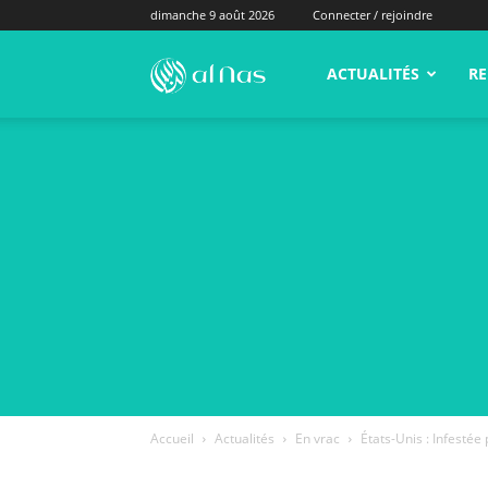
dimanche 9 août 2026
Connecter / rejoindre
alNas.fr
ACTUALITÉS
RE
Accueil
Actualités
En vrac
États-Unis : Infestée 