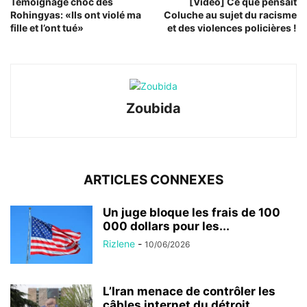
Témoignage choc des
[Vidéo] Ce que pensait
Rohingyas: «Ils ont violé ma
Coluche au sujet du racisme
fille et l’ont tué»
et des violences policières !
Zoubida
ARTICLES CONNEXES
Un juge bloque les frais de 100
000 dollars pour les...
Rizlene
-
10/06/2026
L’Iran menace de contrôler les
câbles internet du détroit