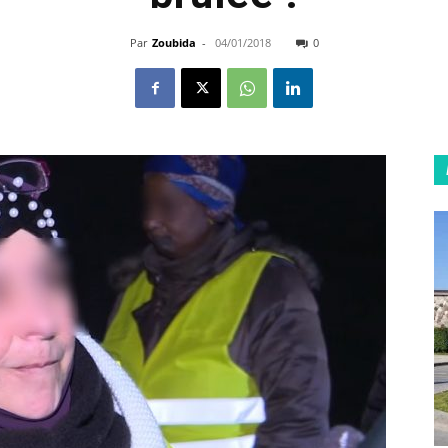
Par
Zoubida
-
04/01/2018
0