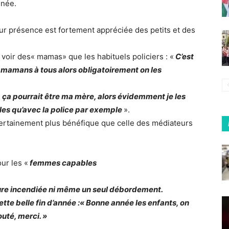
nnée.
leur présence est fortement appréciée des petits et des
n voir des« mamas» que les habituels policiers : «
C’est
os mamans à tous alors obligatoirement on les
«
ça pourrait être ma mère, alors évidemment je les
lles qu’avec la police par exemple
».
t certainement plus bénéfique que celle des médiateurs
ur les «
femmes capables
ture incendiée ni même un seul débordement.
tte belle fin d’année :«
Bonne année les enfants, on
outé, merci.
»