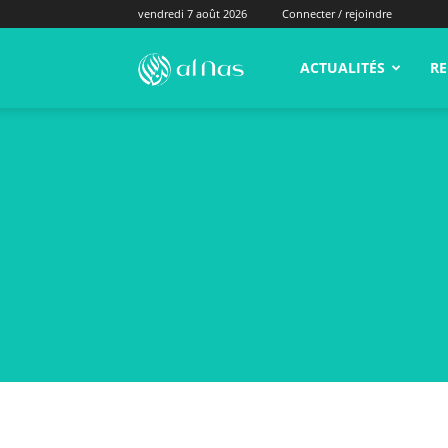
vendredi 7 août 2026
Connecter / rejoindre
alNas.fr
ACTUALITÉS
RE