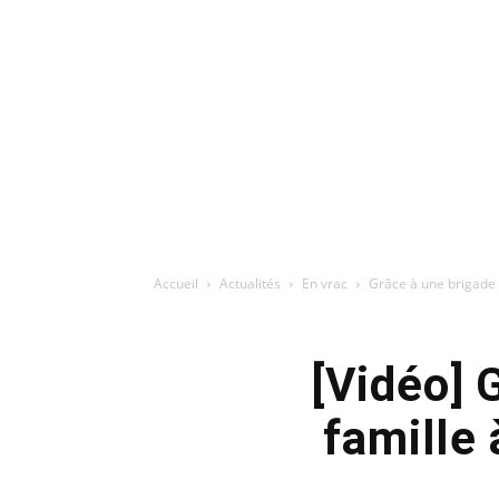
Accueil
Actualités
En vrac
Grâce à une brigade 
[Vidéo] 
famille 