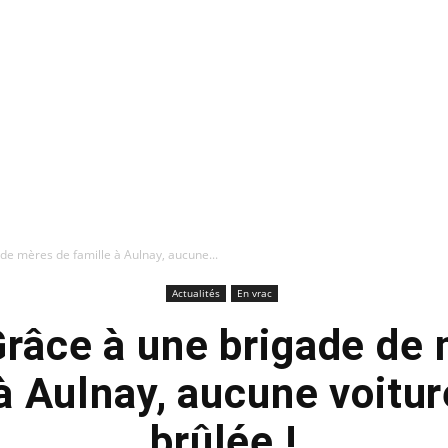
de mères de famille à Aulnay, aucune...
Actualités
En vrac
Grâce à une brigade de
à Aulnay, aucune voitur
brûlée !