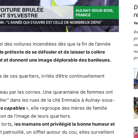
D
r
Ya
De
pr
uel des voitures incendiées dès que la fin de l’année
re
au
le prétexte de se défouler et de laisser la colère
pr
nt et donnent une image déplorable des banlieues.
de ces quartiers, irrités d’être continuellement
ureau par les cornes. Une quarantaine de femmes ont
uiller” dans les rues de la cité Emmaüs à Aulnay-sous-
s capables
», elle regroupe des mères de famille
ion de l’image de leurs quartiers.
torts, l
es mamans ont privilégié la bonne humeur et
 patrouillé, un sifflet autour du cou, elles surveillent