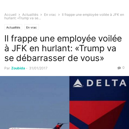
Accueil
Actualités
En vrac
Il frappe une employée voilée à JFK en
hurlant: «Trump va se...
Actualités
En vrac
Il frappe une employée voilée
à JFK en hurlant: «Trump va
se débarrasser de vous»
0
Par
Zoubida
-
31/01/2017