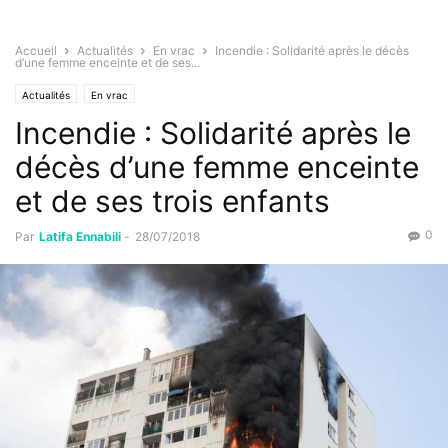
Accueil
Actualités
En vrac
Incendie : Solidarité après le décès
d’une femme enceinte et de ses...
Actualités
En vrac
Incendie : Solidarité après le
décès d’une femme enceinte
et de ses trois enfants
0
Par
Latifa Ennabili
-
28/07/2018