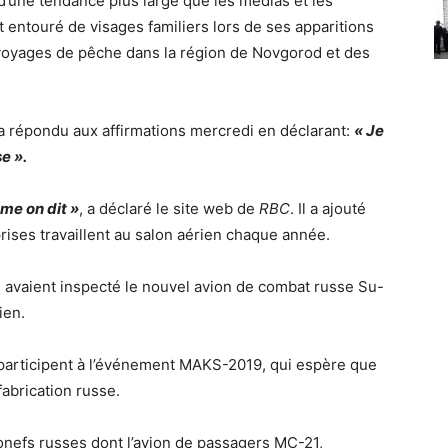
 d’une tendance plus large que les médias et les
 entouré de visages familiers lors de ses apparitions
 voyages de pêche dans la région de Novgorod et des
 a répondu aux affirmations mercredi en déclarant:
« Je
e ».
me on dit »
, a déclaré le site web de
RBC
. Il a ajouté
ses travaillent au salon aérien chaque année.
n avaient inspecté le nouvel avion de combat russe Su-
ien.
 participent à l’événement MAKS-2019, qui espère que
fabrication russe.
onefs russes dont l’avion de passagers MC-21,