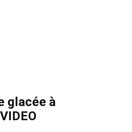
e glacée à
– VIDEO