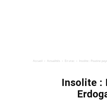
Accueil
Actualités
En vrac
Insolite : Poutine pay
Insolite 
Erdoga