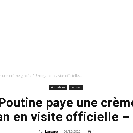
e une crème glacée à Erdogan en visite officielle...
Actualités
En vrac
: Poutine paye une crèm
n en visite officielle 
Par
Lassana
-
06/12/2020
1