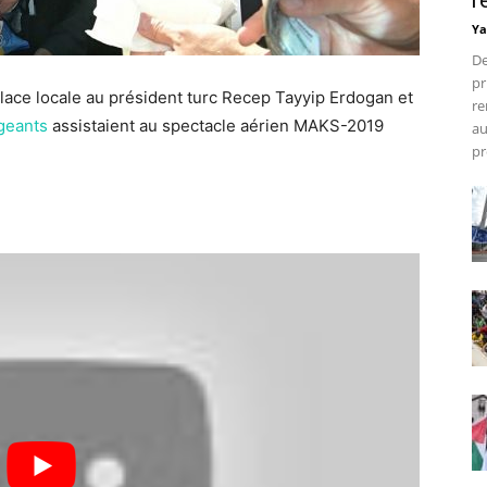
r
Ya
De
pr
glace locale au président turc Recep Tayyip Erdogan et
re
igeants
assistaient au spectacle aérien MAKS-2019
au
pr