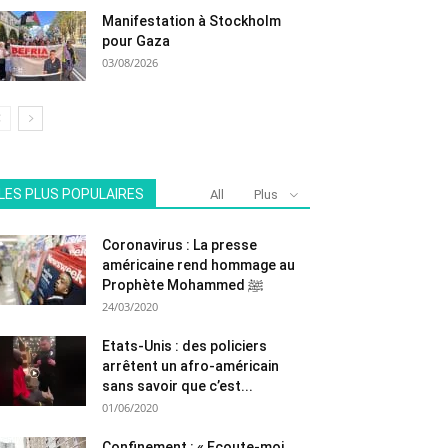
Manifestation à Stockholm
pour Gaza
03/08/2026
LES PLUS POPULAIRES
All
Plus
Coronavirus : La presse
américaine rend hommage au
Prophète Mohammed ﷺ
24/03/2020
Etats-Unis : des policiers
arrêtent un afro-américain
sans savoir que c’est...
01/06/2020
Confinement : « Ecoute-moi