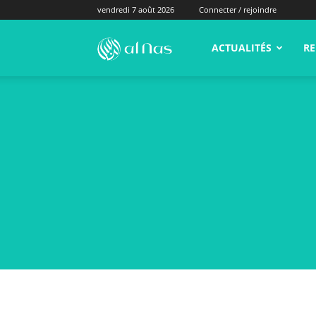
vendredi 7 août 2026
Connecter / rejoindre
alNas.fr
ACTUALITÉS
RE