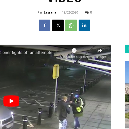
Par
Lassana
-
19/02/2020
0