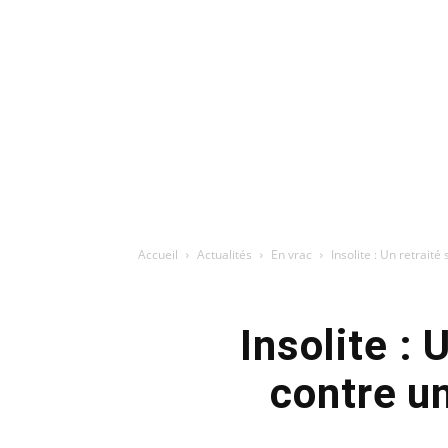
Accueil
Actualités
En vrac
Insolite : Un retrait
Insolite :
contre un