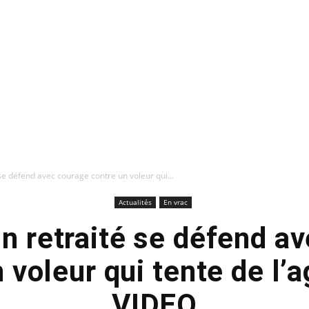
é se défend avec courage contre un voleur qui...
Actualités
En vrac
 Un retraité se défend a
 voleur qui tente de l’
VIDEO