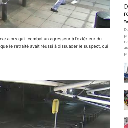
D
r
Ya
De
pr
e alors qu’il combat un agresseur à l’extérieur du
re
 que le retraité avait réussi à dissuader le suspect, qui
au
pr