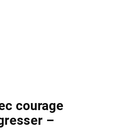
vec courage
agresser –