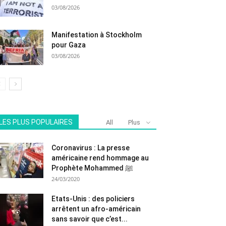
03/08/2026
Manifestation à Stockholm
pour Gaza
03/08/2026
LES PLUS POPULAIRES
All
Plus
Coronavirus : La presse
américaine rend hommage au
Prophète Mohammed ﷺ
24/03/2020
Etats-Unis : des policiers
arrêtent un afro-américain
sans savoir que c’est...