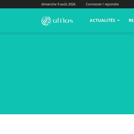
dimanche 9 août 2026
Connecter / rejoindre
alNas.fr
ACTUALITÉS
RE