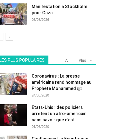
Manifestation à Stockholm
pour Gaza
03/08/2026
LES PLUS POPULAIRES
All
Plus
Coronavirus : La presse
américaine rend hommage au
Prophète Mohammed ﷺ
24/03/2020
Etats-Unis : des policiers
arrêtent un afro-américain
sans savoir que c’est...
01/06/2020
Confinement : « Ecoute-moi