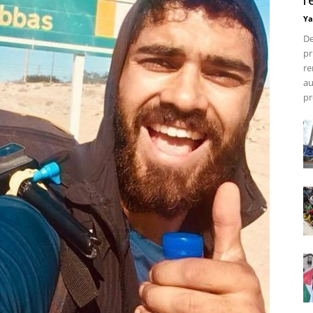
r
Ya
De
pr
re
au
pr