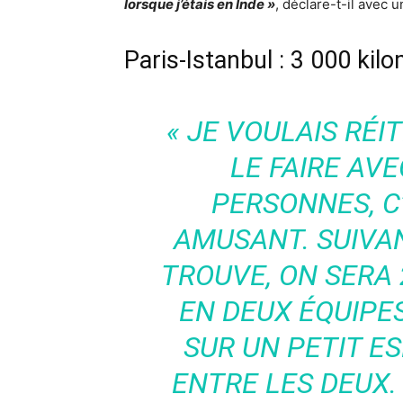
lorsque j’étais en Inde »
, déclare-t-il avec
Paris-Istanbul : 3 000 kil
« JE VOULAIS RÉI
LE FAIRE AV
PERSONNES, C
AMUSANT. SUIVAN
TROUVE, ON SERA 
EN DEUX ÉQUIPES 
SUR UN PETIT E
ENTRE LES DEUX. L