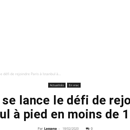
 défi de rejoindre Paris à Istanbul à...
Actualités
En vrac
se lance le défi de rej
ul à pied en moins de 1
Par
Lassana
-
18/02/2020
0