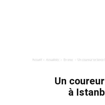
Accueil
Actualités
En vrac
Un coureur se lance le
Un coureur 
à Istanb