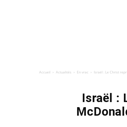
Accueil
Actualités
En vrac
Israël : Le Christ re
Israël :
McDonald’