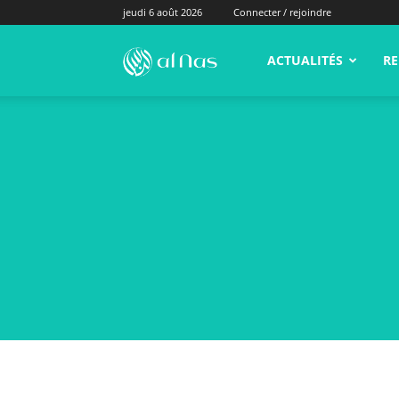
jeudi 6 août 2026
Connecter / rejoindre
alNas.fr
ACTUALITÉS
RE