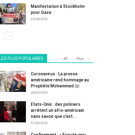
Manifestation à Stockholm
pour Gaza
03/08/2026
LES PLUS POPULAIRES
All
Plus
Coronavirus : La presse
américaine rend hommage au
Prophète Mohammed ﷺ
24/03/2020
Etats-Unis : des policiers
arrêtent un afro-américain
sans savoir que c’est...
01/06/2020
Confinement : « Ecoute-moi