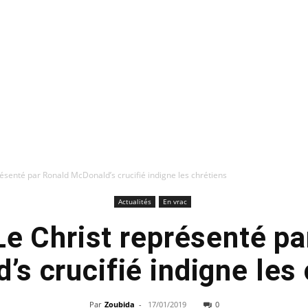
présenté par Ronald McDonald’s crucifié indigne les chrétiens
Actualités
En vrac
 Le Christ représenté p
s crucifié indigne les
Par
Zoubida
-
17/01/2019
0