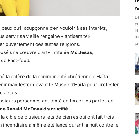
r
Ya
De
pr
ceux qu’il soupçonne d’en vouloir à ses intérêts,
re
s servir sa vieille rengaine « antisémite».
au
pr
er ouvertement des autres religions.
osé une «œuvre d’art» intitulée
Mc Jésus
,
 de Fast-food.
é la colère de la communauté chrétienne d’Haïfa.
venir manifester devant le Musée d’Haïfa pour protester
te Jésus.
lusieurs personnes ont tenté de forcer les portes de
 de Ronald McDonald’s crucifié
.
a cible de plusieurs jets de pierres qui ont fait trois
n incendiaire a même été lancé durant la nuit contre le