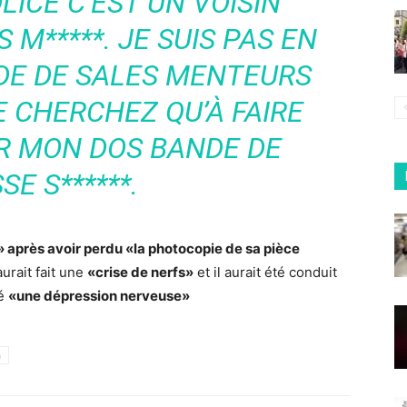
LICE C’EST UN VOISIN
M*****. JE SUIS PAS EN
DE DE SALES MENTEURS
E CHERCHEZ QU’À FAIRE
UR MON DOS BANDE DE
SE S******.
 après avoir perdu «la photocopie de sa pièce
aurait fait une
«crise de nerfs»
et il aurait été conduit
ué
«une dépression nerveuse»
h