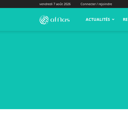
vendredi 7 août 2026
Connecter / rejoindre
alNas.fr
ACTUALITÉS
RE