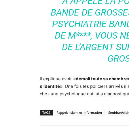
A APPELÉ LA PO
BANDE DE GROSSES 
PSYCHIATRIE BAN
DE M****, VOUS N
DE L’ARGENT S
GROS
Il explique avoir
«démoli toute sa chambre»
d’identité»
. Une fois les policiers arrivés il 
chez une psychologue qui lui a diagnostiq
TAGS
Rappels_islam_et_information
SoubhanAlla