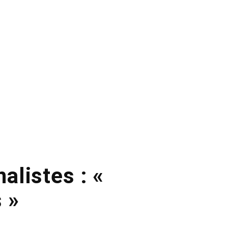
alistes : «
 »