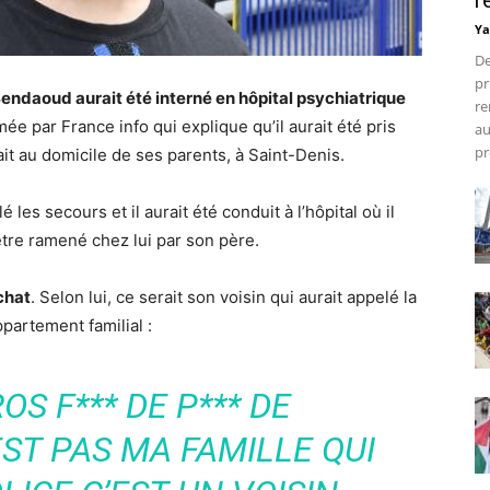
r
Ya
De
pr
ndaoud aurait été interné en hôpital psychiatrique
re
ée par France info qui explique qu’il aurait été pris
au
pr
ait au domicile de ses parents, à Saint-Denis.
les secours et il aurait été conduit à l’hôpital où il
être ramené chez lui par son père.
chat
. Selon lui, ce serait son voisin qui aurait appelé la
ppartement familial :
S F*** DE P*** DE
ST PAS MA FAMILLE QUI