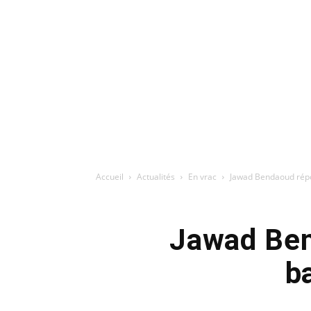
Accueil
Actualités
En vrac
Jawad Bendaoud répon
Jawad Bend
b