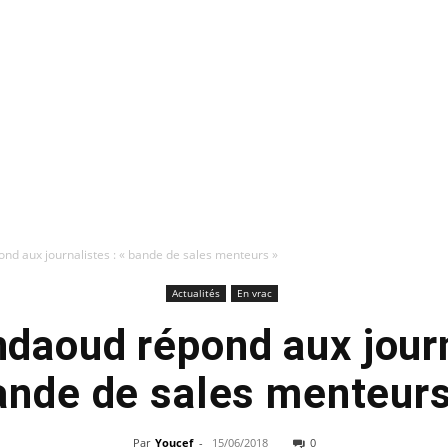
d aux journalistes : « bande de sales menteurs »
Actualités
En vrac
aoud répond aux journ
ande de sales menteurs
Par
Youcef
-
15/06/2018
0