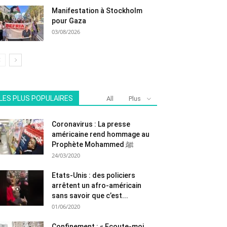
Manifestation à Stockholm
pour Gaza
03/08/2026
LES PLUS POPULAIRES
All
Plus
Coronavirus : La presse
américaine rend hommage au
Prophète Mohammed ﷺ
24/03/2020
Etats-Unis : des policiers
arrêtent un afro-américain
sans savoir que c’est...
01/06/2020
Confinement : « Ecoute-moi