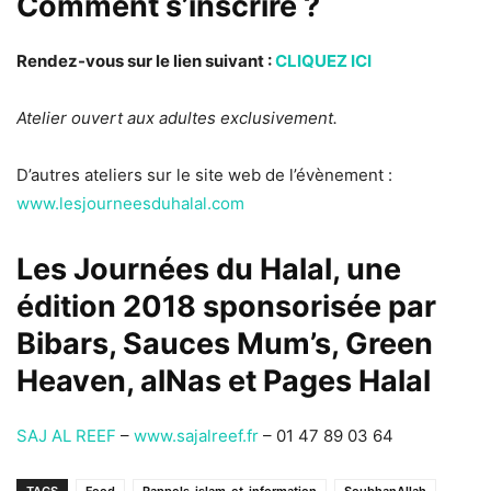
Comment s’inscrire ?
Rendez-vous sur le lien suivant :
CLIQUEZ ICI
Atelier ouvert aux adultes exclusivement.
D’autres ateliers sur le site web de l’évènement :
www.lesjourneesduhalal.com
Les Journées du Halal, une
édition 2018 sponsorisée par
Bibars
,
Sauces Mum’s
,
Green
Heaven
,
alNas
et
Pages Halal
SAJ AL REEF
–
www.sajalreef.fr
– 01 47 89 03 64
TAGS
Food
Rappels_islam_et_information
SoubhanAllah