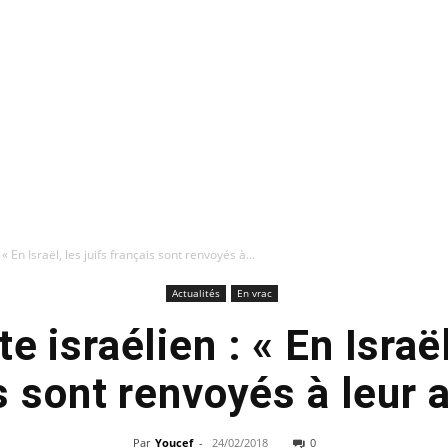
 « En Israël, les juifs français sont renvoyés à...
Actualités
En vrac
e israélien : « En Israël
s sont renvoyés à leur a
Par
Youcef
-
24/02/2018
0