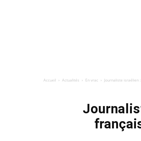
Accueil
Actualités
En vrac
Journaliste israélien :
Journalist
françai