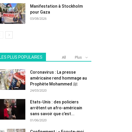
Manifestation à Stockholm
pour Gaza
03/08/2026
LES PLUS POPULAIRES
All
Plus
Coronavirus : La presse
américaine rend hommage au
Prophète Mohammed ﷺ
24/03/2020
Etats-Unis : des policiers
arrêtent un afro-américain
sans savoir que c’est...
01/06/2020
Confinement : « Ecoute-moi