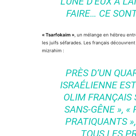
L’UNE D’EUX A LA
FAIRE… CE SON
« Tsarfokaim »
, un mélange en hébreu entre
les juifs séfarades. Les français découvrent
mizrahim :
PRÈS D’UN QUA
ISRAÉLIENNE ES
OLIM FRANÇAIS S
SANS-GÊNE », « 
PRATIQUANTS », 
TOUS LES P