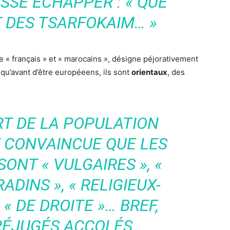
ISSÉ ÉCHAPPER : « QUE
T DES TSARFOKAIM… »
 « français » et « marocains », désigne péjorativement
 qu’avant d’être européeens, ils sont
orientaux
, des
RT DE LA POPULATION
T CONVAINCUE QUE LES
ONT « VULGAIRES », «
RADINS », « RELIGIEUX-
« DE DROITE »… BREF,
RÉJUGÉS ACCOLÉS