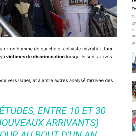
r
Ya
De
pr
re
au
pr
st un « un homme de gauche et activiste mizrahi ».
Les
éjà
victimes de discrimination
lorsqu’ils sont arrivés
xode vers Israël, et a entre autres analysé l’arrivée des
ÉTUDES, ENTRE 10 ET 30
(NOUVEAUX ARRIVANTS)
OUR AU BOUT D’UN AN.