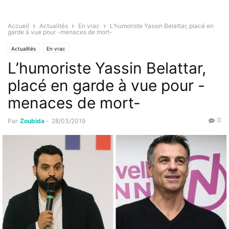
Accueil
Actualités
En vrac
L’humoriste Yassin Belattar, placé en
garde à vue pour -menaces de mort-
Actualités
En vrac
L’humoriste Yassin Belattar,
placé en garde à vue pour -
menaces de mort-
0
Par
Zoubida
-
28/03/2019