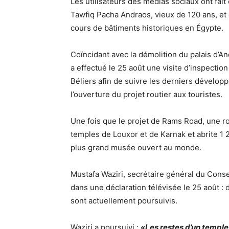
Les utilisateurs des médias sociaux ont fait
Tawfiq Pacha Andraos, vieux de 120 ans, et o
cours de bâtiments historiques en Égypte.
Coïncidant avec la démolition du palais d’A
a effectué le 25 août une visite d’inspection
Béliers afin de suivre les derniers dévelo
l’ouverture du projet routier aux touristes.
Une fois que le projet de Rams Road, une rou
temples de Louxor et de Karnak et abrite 1 2
plus grand musée ouvert au monde.
Mustafa Waziri, secrétaire général du Cons
dans une déclaration télévisée le 25 août : 
sont actuellement poursuivis.
Waziri a poursuivi :
«Les restes d’un temple 