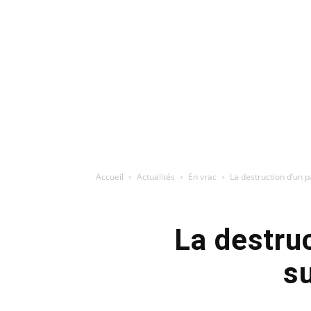
Accueil
Actualités
En vrac
La destruction d’un pa
La destruc
su