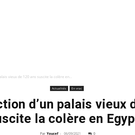
lais vieux de 120 ans suscite la colère en...
Actualités
En vrac
tion d’un palais vieux
scite la colère en Egy
Par
Youcef
-
06/09/2021
0