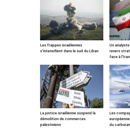
Les frappes israéliennes
Un analyste
s’intensifient dans le sud du Liban
revers stra
face à l’Iran
La justice israélienne suspend la
Les compag
démolition de commerces
européennes
palestiniens
du carbura