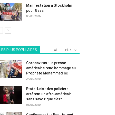
Manifestation à Stockholm
pour Gaza
03/08/2026
LES PLUS POPULAIRES
All
Plus
Coronavirus : La presse
américaine rend hommage au
Prophète Mohammed ﷺ
24/03/2020
Etats-Unis : des policiers
arrêtent un afro-américain
sans savoir que c’est...
01/06/2020
Confinement : « Ecoute-moi