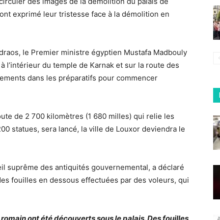
 circuler des images de la démolition du palais de
nt exprimé leur tristesse face à la démolition en
ndraos, le Premier ministre égyptien Mustafa Madbouly
 à l’intérieur du temple de Karnak et sur la route des
ppements dans les préparatifs pour commencer
te de 2 700 kilomètres (1 680 milles) qui relie les
00 statues, sera lancé, la ville de Louxor deviendra le
eil suprême des antiquités gouvernemental, a déclaré
des fouilles en dessous effectuées par des voleurs, qui
romain ont été découverts sous le palais. Des fouilles