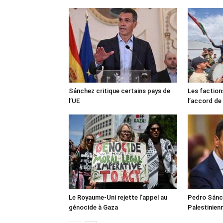
Sánchez critique certains pays de
Les faction
l’UE
l’accord de
Le Royaume-Uni rejette l’appel au
Pedro Sánch
génocide à Gaza
Palestinien