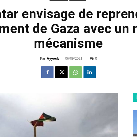
tar envisage de repren
ment de Gaza avec un
mécanisme
Par
Ayyoub
-
06/09/2021
0