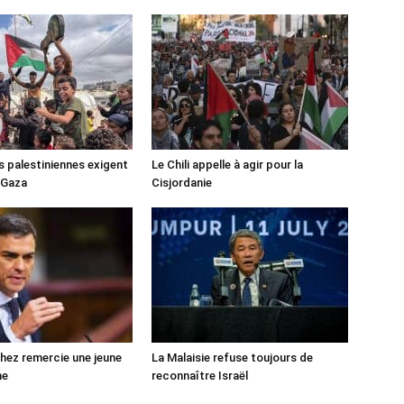
s palestiniennes exigent
Le Chili appelle à agir pour la
 Gaza
Cisjordanie
ez remercie une jeune
La Malaisie refuse toujours de
ne
reconnaître Israël