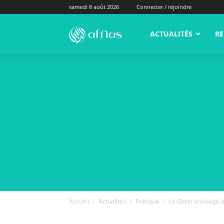
samedi 8 août 2026
Connecter / rejoindre
alNas.fr
ACTUALITÉS
RE
Accueil
Actualités
Politique
Le Qatar envisage 