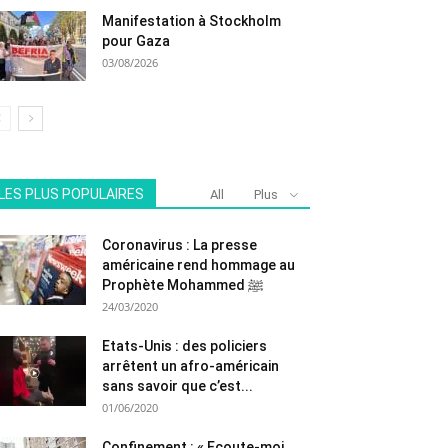
Manifestation à Stockholm
pour Gaza
03/08/2026
LES PLUS POPULAIRES
All
Plus
Coronavirus : La presse
américaine rend hommage au
Prophète Mohammed ﷺ
24/03/2020
Etats-Unis : des policiers
arrêtent un afro-américain
sans savoir que c’est...
01/06/2020
Confinement : « Ecoute-moi