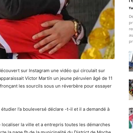
r
Ya
De
pr
re
au
pr
écouvert sur Instagram une vidéo qui circulait sur
apparaissait Víctor Martín un jeune péruvien âgé de 11
t fronçant les sourcils sous un réverbère pour essayer
 étudier l’a bouleversé déclare -t-il et il a demandé à
 localiser la ville et a entrepris toutes les démarches
rte la page fb de la municipalité du District de Moche