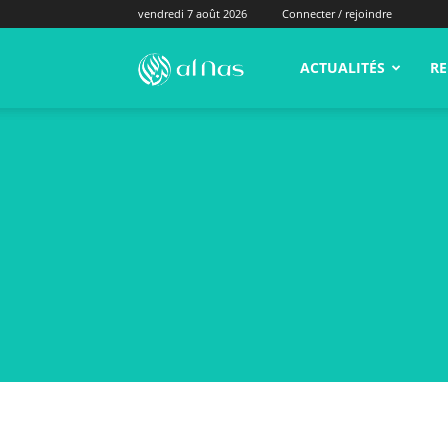
vendredi 7 août 2026
Connecter / rejoindre
alNas.fr
ACTUALITÉS
RE