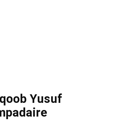
aqoob Yusuf
ampadaire