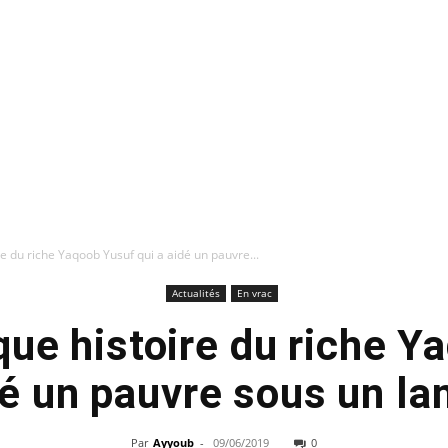
e du riche Yaqoob Yusuf qui a aidé un pauvre...
Actualités
En vrac
que histoire du riche Y
dé un pauvre sous un l
Par
Ayyoub
-
09/06/2019
0