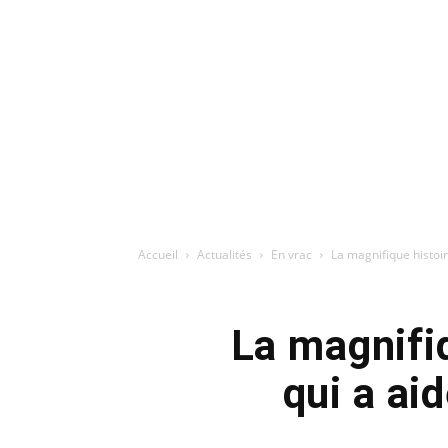
Accueil
Actualités
En vrac
La magnifique histoir
La magnifi
qui a ai