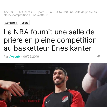
Accueil
Actualités
Sport
La NBA fournit une salle de prière en
pleine compétition au basketteur...
Actualités
Sport
La NBA fournit une salle de
prière en pleine compétition
au basketteur Enes kanter
0
Par
Ayyoub
-
09/06/2019