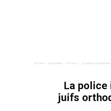
Accueil
Actualités
En vrac
La police israélienne
La police
juifs orth