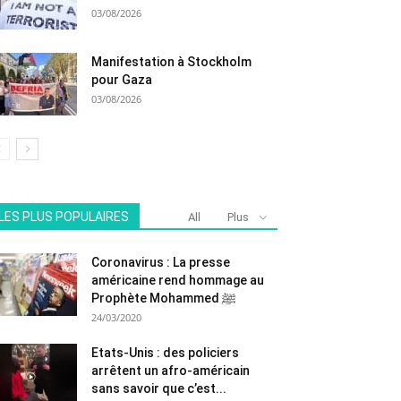
03/08/2026
Manifestation à Stockholm
pour Gaza
03/08/2026
LES PLUS POPULAIRES
All
Plus
Coronavirus : La presse
américaine rend hommage au
Prophète Mohammed ﷺ
24/03/2020
Etats-Unis : des policiers
arrêtent un afro-américain
sans savoir que c’est...