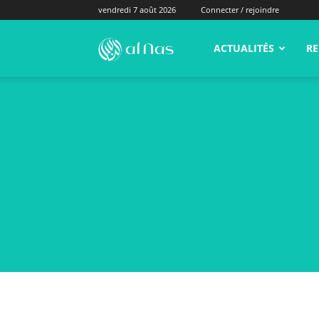
vendredi 7 août 2026
Connecter / rejoindre
alNas.fr
ACTUALITÉS
RE