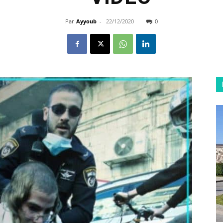
Par
Ayyoub
-
22/12/2020
0