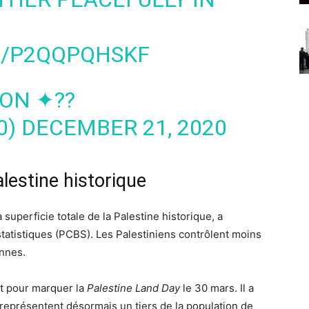
M/P2QQPQHSKF
ON ✦??
0)
DECEMBER 21, 2020
lestine historique
uperficie totale de la Palestine historique, a
statistiques (PCBS). Les Palestiniens contrôlent moins
ennes.
rt pour marquer la
Palestine Land Day
le 30 mars. Il a
 représentent désormais un tiers de la population de