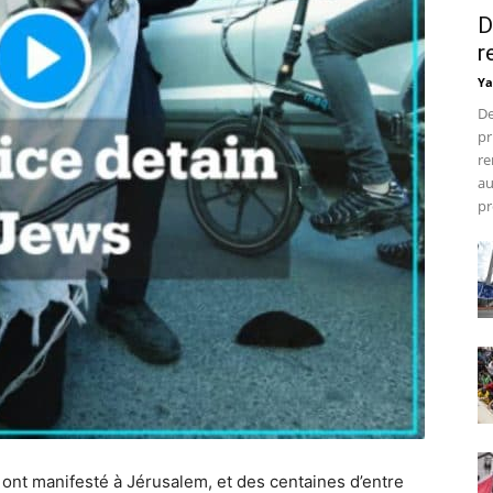
D
r
Ya
De
pr
re
au
pr
s ont manifesté à Jérusalem, et des centaines d’entre