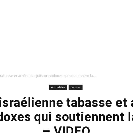
 tabasse et arrête des juifs orthodoxes qui soutiennent la...
Actualités
En vrac
 israélienne tabasse et 
odoxes qui soutiennent l
– VIDEO