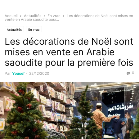
Accueil
Actualités
En vrac
Les décorations de Noël sont mises en
vente en Arabie saoudite pour...
Actualités
En vrac
Les décorations de Noël sont
mises en vente en Arabie
saoudite pour la première fois
0
Par
Youcef
-
22/12/2020