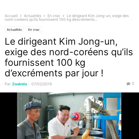
Accueil
Actualités
En vrac
Le dirigeant Kim Jong-un, exige des
nord-coréens qu’ils fournissent 100 kg d’excréments...
Actualités
En vrac
Le dirigeant Kim Jong-un,
exige des nord-coréens qu’ils
fournissent 100 kg
d’excréments par jour !
0
Par
Zoubida
-
07/02/2019