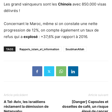
Les grand vainqueurs sont les
Chinois
avec 850.000 visas
délivrés !
Concernant le Maroc, même si on constate une nette
progression de 12%, on compte également un taux de
refus qui a
explosé
: +37,6% par rapport à 2016.
TAGS
Rappels_islam_et_information
SoubhanAllah
Article précédent
Article suivant
A Tel-Aviv, les israéliens
[Danger] Capsules et
réclament la démission de
dosettes de café, un risque
Netanyahu
élevé de cancer