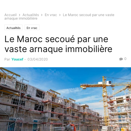
Accueil
Actualités
En vrac
Le Maroc secoué par une vaste
arnaque immobilière
Actualités
En vrac
Le Maroc secoué par une
vaste arnaque immobilière
0
Par
Youcef
-
03/04/2020