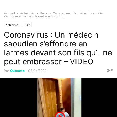
Accueil
Actualités
Buzz
Coronavirus : Un médecin saoudien
s’effondre en larmes devant son fils qu’il...
Actualités
Buzz
Coronavirus : Un médecin
saoudien s’effondre en
larmes devant son fils qu’il ne
peut embrasser – VIDEO
0
Par
Oussama
-
03/04/2020