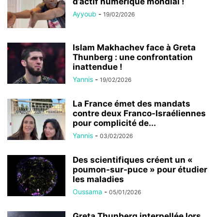
d’actif numérique mondial !
Ayyoub
-
19/02/2026
Islam Makhachev face à Greta
Thunberg : une confrontation
inattendue !
Yannis
-
19/02/2026
La France émet des mandats
contre deux Franco-Israéliennes
pour complicité de...
Yannis
-
03/02/2026
Des scientifiques créent un «
poumon-sur-puce » pour étudier
les maladies
Oussama
-
05/01/2026
Greta Thunberg interpellée lors