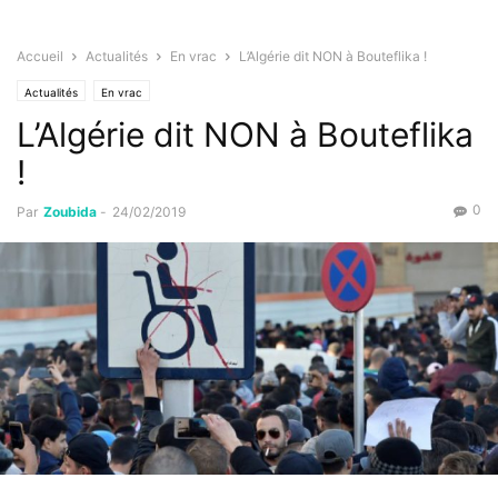
Accueil
Actualités
En vrac
L’Algérie dit NON à Bouteflika !
Actualités
En vrac
L’Algérie dit NON à Bouteflika
!
0
Par
Zoubida
-
24/02/2019