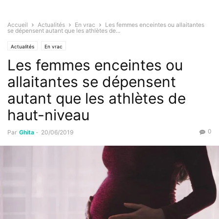
Accueil
Actualités
En vrac
Les femmes enceintes ou allaitantes
se dépensent autant que les athlètes de...
Actualités
En vrac
Les femmes enceintes ou
allaitantes se dépensent
autant que les athlètes de
haut-niveau
0
Par
Ghita
-
20/06/2019