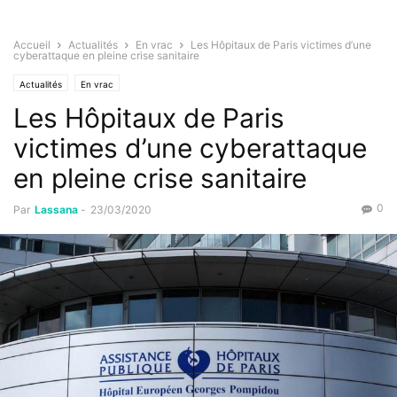
Accueil
Actualités
En vrac
Les Hôpitaux de Paris victimes d’une
cyberattaque en pleine crise sanitaire
Actualités
En vrac
Les Hôpitaux de Paris
victimes d’une cyberattaque
en pleine crise sanitaire
0
Par
Lassana
-
23/03/2020