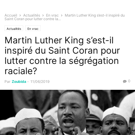
Accueil
Actualités
En vrac
Martin Luther King s’est-il inspiré du
Saint Coran pour lutter contre la...
Actualités
En vrac
Martin Luther King s’est-il
inspiré du Saint Coran pour
lutter contre la ségrégation
raciale?
0
Par
Zoubida
-
11/06/2019