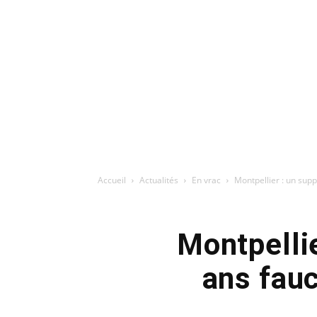
Accueil
Actualités
En vrac
Montpellier : un sup
Montpelli
ans fau