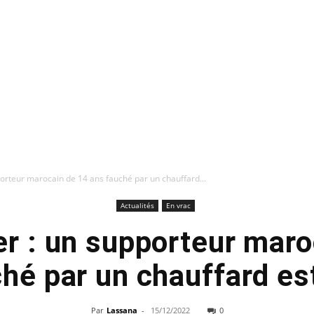
porteur marocain de 14 ans fauché par un chauffard...
Actualités
En vrac
er : un supporteur maro
ché par un chauffard es
Par
Lassana
-
15/12/2022
0