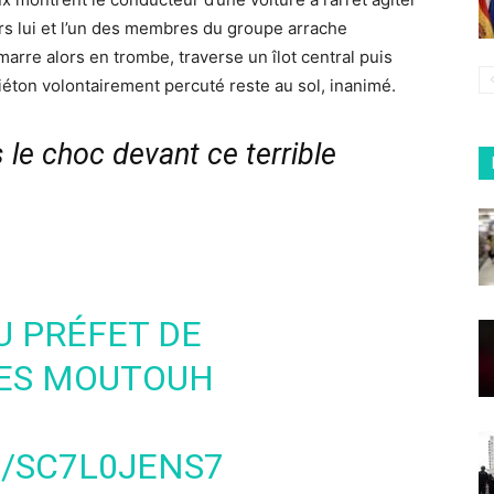
rs lui et l’un des membres du groupe arrache
rre alors en trombe, traverse un îlot central puis
piéton volontairement percuté reste au sol, inanimé.
e choc devant ce terrible
 PRÉFET DE
ES MOUTOUH
M/SC7L0JENS7