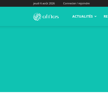
jeudi 6 août 2026
Connecter / rejoindre
alNas.fr
ACTUALITÉS
RE