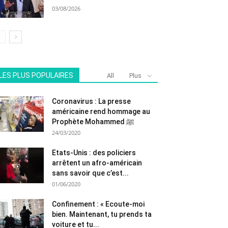
03/08/2026
LES PLUS POPULAIRES
All
Plus
Coronavirus : La presse
américaine rend hommage au
Prophète Mohammed ﷺ
24/03/2020
Etats-Unis : des policiers
arrêtent un afro-américain
sans savoir que c’est...
01/06/2020
Confinement : « Ecoute-moi
bien. Maintenant, tu prends ta
voiture et tu...