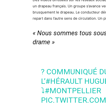
un drapeau français. Un groupe s’avance ve
brusquement le drapeau. Le conducteur déma
repart dans l’autre sens de circulation. Un 
« Nous sommes tous sous l
drame »
? COMMUNIQUÉ DU
L’
#HÉRAULT
HUGU
⤵️
#MONTPELLIER
PIC.TWITTER.CO