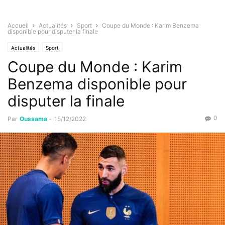
Accueil
Actualités
Sport
Coupe du Monde : Karim Benzema
disponible pour disputer la finale
Actualités
Sport
Coupe du Monde : Karim
Benzema disponible pour
disputer la finale
0
Par
Oussama
-
15/12/2022