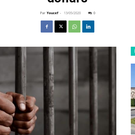
Par
Youcef
-
13/05/2020
0