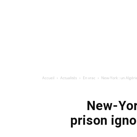
Accueil
Actualités
En vrac
New-York : un Algéri
New-York
prison igno