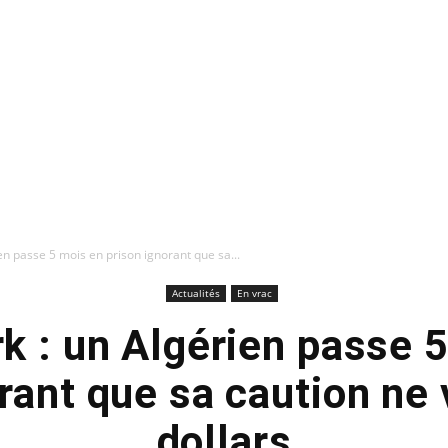
en passe 5 mois en prison ignorant que sa...
Actualités
En vrac
 : un Algérien passe 
rant que sa caution ne 
dollars