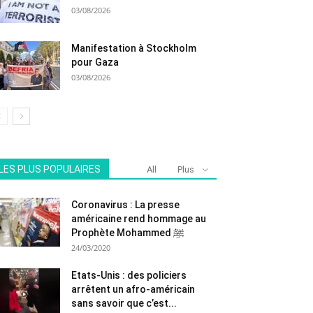
03/08/2026
Manifestation à Stockholm
pour Gaza
03/08/2026
LES PLUS POPULAIRES
All
Plus
Coronavirus : La presse
américaine rend hommage au
Prophète Mohammed ﷺ
24/03/2020
Etats-Unis : des policiers
arrêtent un afro-américain
sans savoir que c’est...