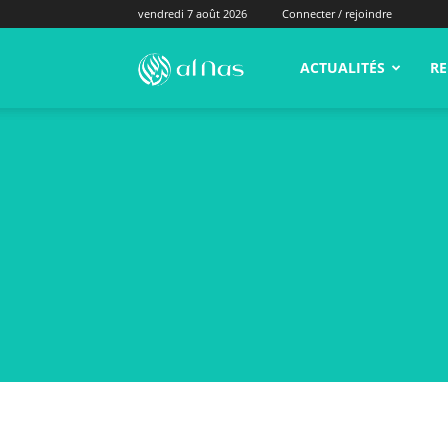
vendredi 7 août 2026
Connecter / rejoindre
alNas.fr
ACTUALITÉS
RE