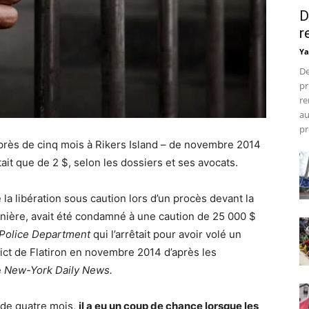
D
r
Ya
De
pr
re
au
pr
ès de cinq mois à Rikers Island – de novembre 2014
tait que de 2 $, selon les dossiers et ses avocats.
 la libération sous caution lors d’un procès devant la
ière, avait été condamné à une caution de 25 000 $
Police Department
qui l’arrêtait pour avoir volé un
ict de Flatiron en novembre 2014 d’après les
e
New-York Daily News.
 de quatre mois,
il a eu un coup de chance lorsque les