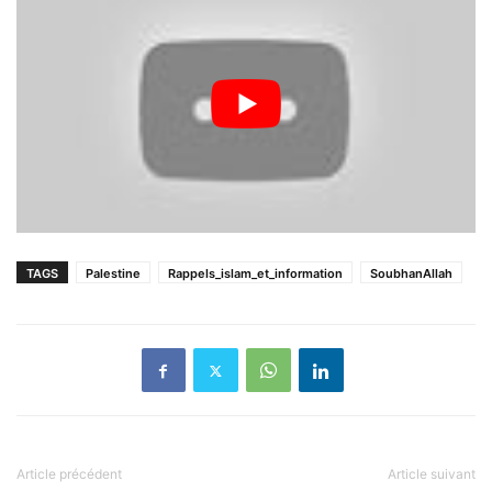
TAGS
Palestine
Rappels_islam_et_information
SoubhanAllah
Article précédent
Article suivant