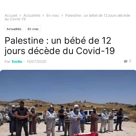
Accueil
Actualités
En vrac
Palestine : un bébé de 12 jours décède
du Covid-19
Actualités
En vrac
Palestine : un bébé de 12
jours décède du Covid-19
0
Par
Emilie
-
15/07/2020