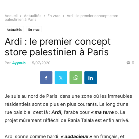
Accueil
Actualités
En vrac
Ardi : le premier concept store
palestinien à Paris
Actualités
En vrac
Ardi : le premier concept
store palestinien à Paris
0
Par
Ayyoub
-
15/07/2020
Je suis au nord de Paris, dans une zone où les immeubles
résidentiels sont de plus en plus courants. Le long d’une
rue paisible, c’est là :
Ardi
,
l’arabe pour
« ma terre »
. Le
projet mûrement réfléchi de Rania Talala est enfin arrivé.
Ardi sonne comme hardi,
« audacieux »
en français, et