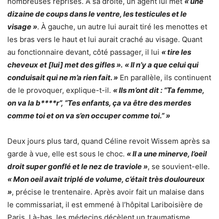
nombreuses reprises. À sa droite, un agent lui met
« une
dizaine de coups dans le ventre, les testicules et le
visage »
. À gauche, un autre lui aurait tiré les menottes et
les bras vers le haut et lui aurait craché au visage. Quant
au fonctionnaire devant, côté passager, il lui
« tire les
cheveux et [lui] met des gifles ».
« Il n’y a que celui qui
conduisait qui ne m’a rien fait. »
En parallèle, ils continuent
de le provoquer, explique-t-il.
« Ils m’ont dit : “Ta femme,
on va la b****r”, “Tes enfants, ça va être des merdes
comme toi et on va s’en occuper comme toi.” »
Deux jours plus tard, quand Céline revoit Wissem après sa
garde à vue, elle est sous le choc.
« Il a une minerve, l’oeil
droit super gonflé et le nez de traviole »
, se souvient-elle.
« Mon oeil avait triplé de volume, c’était très douloureux
»
, précise le trentenaire. Après avoir fait un malaise dans
le commissariat, il est emmené à l’hôpital Lariboisière de
Paris. Là-bas, les médecins décèlent un traumatisme