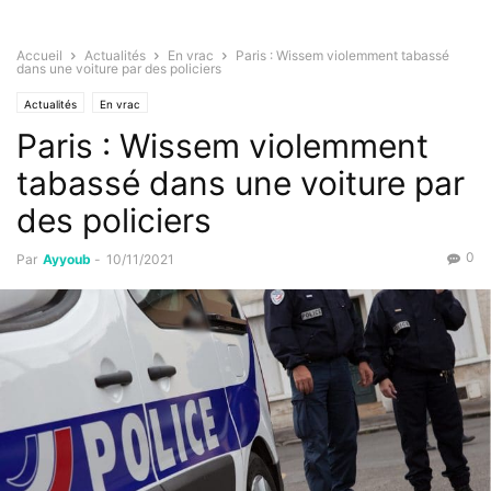
Accueil
Actualités
En vrac
Paris : Wissem violemment tabassé
dans une voiture par des policiers
Actualités
En vrac
Paris : Wissem violemment
tabassé dans une voiture par
des policiers
0
Par
Ayyoub
-
10/11/2021