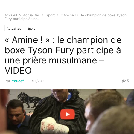
Accueil
Actualités
Sport
« Amine ! » : le champion de boxe Tyson
Fury participe à une...
Actualités
Sport
« Amine ! » : le champion de
boxe Tyson Fury participe à
une prière musulmane –
VIDEO
0
Par
Youcef
-
11/11/2021