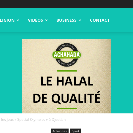
LIGION
VIDÉOS
BUSINESS
CONTACT
 les jeux « Special Olympics » à Djeddah
Actualités
Sport