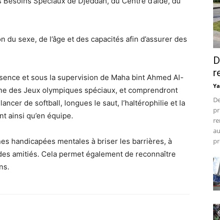
es Besoins Spéciaux de Djeddah, du Centre d’aide, du
n du sexe, de l’âge et des capacités afin d’assurer des
D
r
sence et sous la supervision de Maha bint Ahmed Al-
Ya
enne des Jeux olympiques spéciaux, et comprendront
De
ncer de softball, longues le saut, l’haltérophilie et la
pr
nt ainsi qu’en équipe.
re
au
es handicapées mentales à briser les barrières, à
pr
des amitiés. Cela permet également de reconnaître
ns.