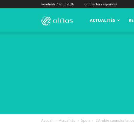
vendredi 7 août 2026
Connecter / rejoindre
alNas.fr
ACTUALITÉS
RE
Accueil
Actualités
Sport
L’Arabie saoudite lance