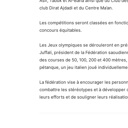
Asir, Tabuk et Al-Baha ainsi que du Club d
club Dirat Ajdadi et du Centre Ma’an.
Les compétitions seront classées en fonctio
concours équitables.
Les Jeux olympiques se dérouleront en pré
Juffali, président de la Fédération saoudi
des courses de 50, 100, 200 et 400 mètres, la
pétanque, un jeu italien joué individuelleme
La fédération vise à encourager les personn
combattre les stéréotypes et à développer 
leurs efforts et de souligner leurs réalisatio