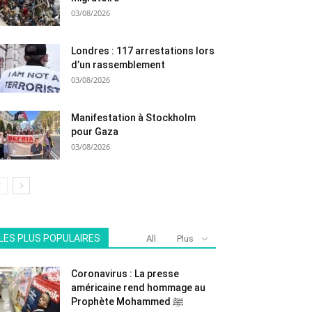
03/08/2026
Londres : 117 arrestations lors
d’un rassemblement
03/08/2026
Manifestation à Stockholm
pour Gaza
03/08/2026
LES PLUS POPULAIRES
All
Plus
Coronavirus : La presse
américaine rend hommage au
Prophète Mohammed ﷺ