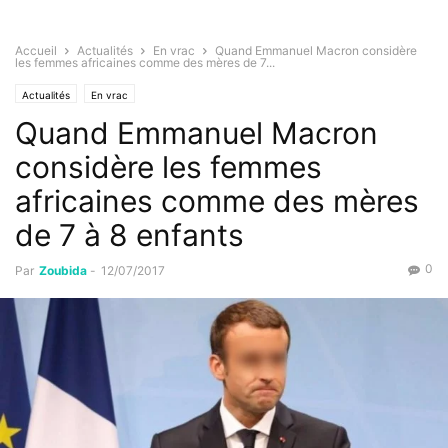
Accueil
Actualités
En vrac
Quand Emmanuel Macron considère
les femmes africaines comme des mères de 7...
Actualités
En vrac
Quand Emmanuel Macron
considère les femmes
africaines comme des mères
de 7 à 8 enfants
0
Par
Zoubida
-
12/07/2017