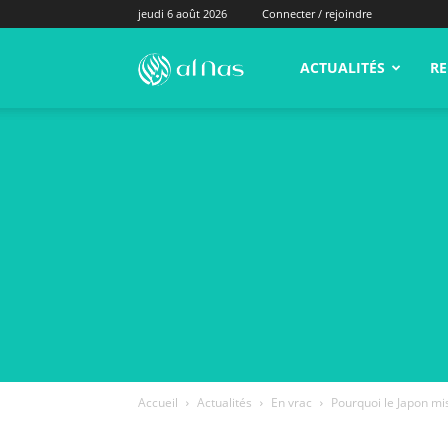
jeudi 6 août 2026
Connecter / rejoindre
alNas.fr
ACTUALITÉS
RE
Accueil
Actualités
En vrac
Pourquoi le Japon mis