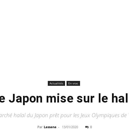
Actualités
En vrac
e Japon mise sur le ha
rché halal du Japon prêt pour les Jeux Olympiques de
Par
Lassana
-
13/01/2020
0