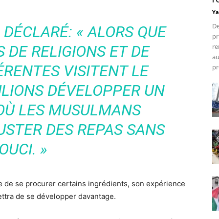
Ya
De
 DÉCLARÉ: « ALORS QUE
pr
 DE RELIGIONS ET DE
re
au
ÉRENTES VISITENT LE
pr
ULIONS DÉVELOPPER UN
OÙ LES MUSULMANS
USTER DES REPAS SANS
OUCI. »
cile de se procurer certains ingrédients, son expérience
ettra de se développer davantage.