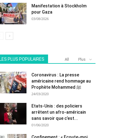
Manifestation à Stockholm
pour Gaza
03/08/2026
LES PLUS POPULAIRES
All
Plus
Coronavirus : La presse
américaine rend hommage au
Prophète Mohammed ﷺ
24/03/2020
Etats-Unis : des policiers
arrêtent un afro-américain
sans savoir que c’est...
01/06/2020
Confinement : « Ecoute-moi