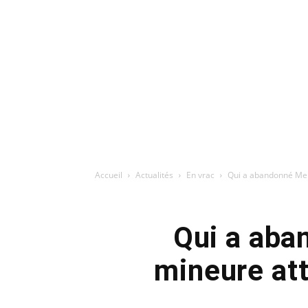
Accueil
Actualités
En vrac
Qui a abandonné Meri
Qui a aba
mineure att