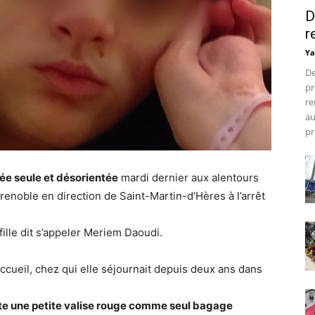
D
r
Ya
De
pr
re
au
pr
vée seule et désorientée
mardi dernier aux alentours
renoble en direction de Saint-Martin-d’Hères à l’arrêt
 fille dit s’appeler Meriem Daoudi.
accueil, chez qui elle séjournait depuis deux ans dans
uste une petite valise rouge comme seul bagage