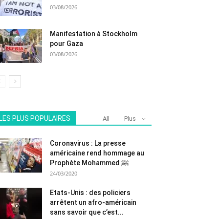
03/08/2026
Manifestation à Stockholm
pour Gaza
03/08/2026
LES PLUS POPULAIRES
All
Plus
Coronavirus : La presse
américaine rend hommage au
Prophète Mohammed ﷺ
24/03/2020
Etats-Unis : des policiers
arrêtent un afro-américain
sans savoir que c’est...