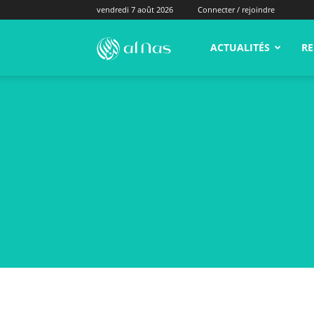
vendredi 7 août 2026
Connecter / rejoindre
alNas.fr
ACTUALITÉS
RE