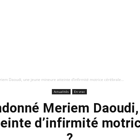
em Daoudi, une jeune mineure atteinte d’infirmité motrice cérébrale...
Actualités
En vrac
ndonné Meriem Daoudi,
einte d’infirmité motri
?