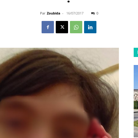
Par
Zoubida
-
16/07/2017
0