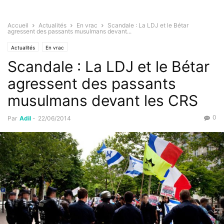
Accueil
Actualités
En vrac
Scandale : La LDJ et le Bétar
agressent des passants musulmans devant...
Actualités
En vrac
Scandale : La LDJ et le Bétar
agressent des passants
musulmans devant les CRS
0
Par
Adil
-
22/06/2014