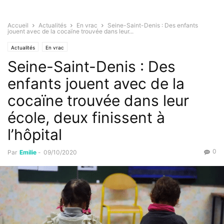
Accueil
Actualités
En vrac
Seine-Saint-Denis : Des enfants
jouent avec de la cocaïne trouvée dans leur...
Actualités
En vrac
Seine-Saint-Denis : Des
enfants jouent avec de la
cocaïne trouvée dans leur
école, deux finissent à
l’hôpital
0
Par
Emilie
-
09/10/2020