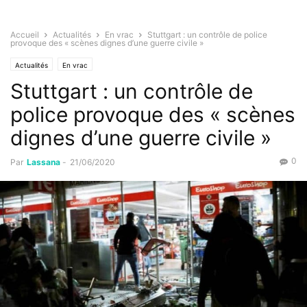
Accueil
Actualités
En vrac
Stuttgart : un contrôle de police
provoque des « scènes dignes d’une guerre civile »
Actualités
En vrac
Stuttgart : un contrôle de
police provoque des « scènes
dignes d’une guerre civile »
0
Par
Lassana
-
21/06/2020