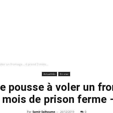
oler un fromage… il prend 3 mois...
Actualités
En vrac
le pousse à voler un fr
 mois de prison ferme
Par
Samir Salhoume
-
26/12/2019
0