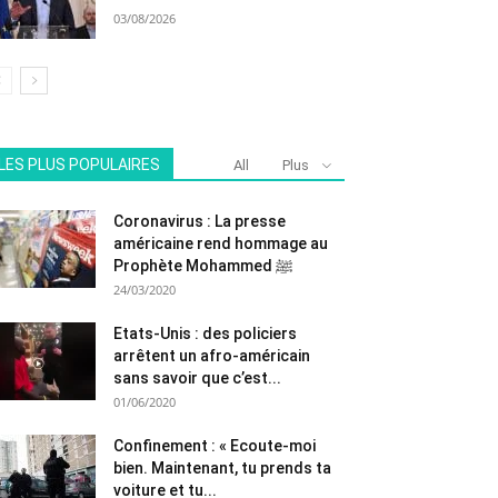
03/08/2026
LES PLUS POPULAIRES
All
Plus
Coronavirus : La presse
américaine rend hommage au
Prophète Mohammed ﷺ
24/03/2020
Etats-Unis : des policiers
arrêtent un afro-américain
sans savoir que c’est...
01/06/2020
Confinement : « Ecoute-moi
bien. Maintenant, tu prends ta
voiture et tu...