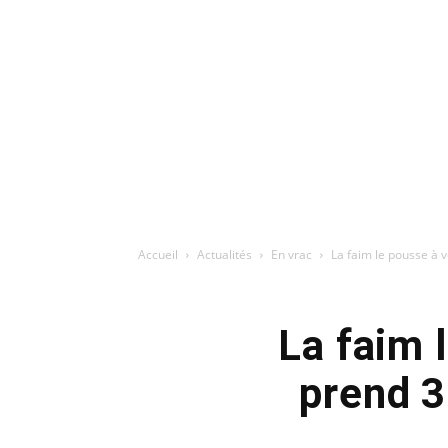
Accueil
Actualités
En vrac
La faim le pousse à v
La faim 
prend 3