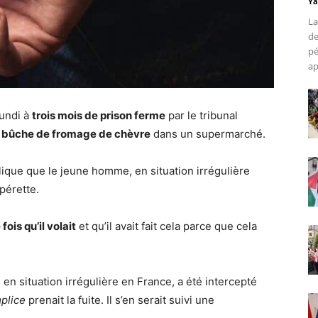
Ya
La
de
pé
ap
undi à
trois mois de prison ferme
par le tribunal
e bûche de fromage de chèvre
dans un supermarché.
plique que le jeune homme, en situation irrégulière
pérette.
fois qu’il volait
et qu’il avait fait cela parce que cela
n situation irrégulière en France, a été intercepté
plice
prenait la fuite. Il s’en serait suivi une