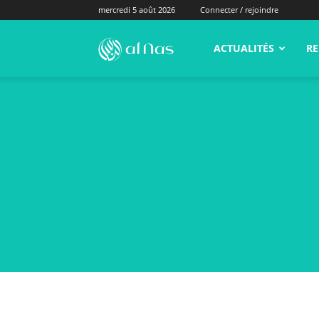
mercredi 5 août 2026
Connecter / rejoindre
alNas.fr
ACTUALITÉS
RE