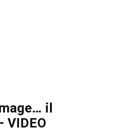
omage… il
 – VIDEO