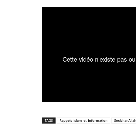
TAGS
Rappels_islam_et_information
SoubhanAlla