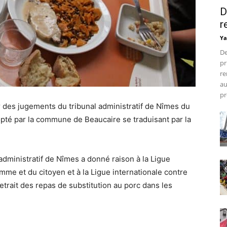
D
r
Ya
De
pr
re
au
pr
r des jugements du tribunal administratif de Nîmes du
opté par la commune de Beaucaire se traduisant par la
 administratif de Nîmes a donné raison à la Ligue
mme et du citoyen et à la Ligue internationale contre
etrait des repas de substitution au porc dans les