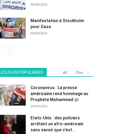
03/08/2026
Manifestation à Stockholm
pour Gaza
03/08/2026
LES PLUS POPULAIRES
All
Plus
Coronavirus : La presse
américaine rend hommage au
Prophète Mohammed ﷺ
24/03/2020
Etats-Unis : des policiers
arrêtent un afro-américain
sans savoir que c’est...