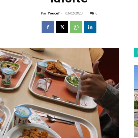
Par
Youcef
-
03/02/2023
0