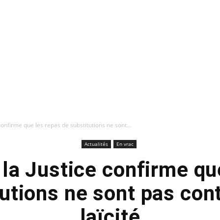
 confirme que les repas de substitutions ne sont...
Actualités
En vrac
 la Justice confirme qu
utions ne sont pas cont
laïcité