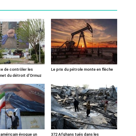
ce de contrôler les
Le prix du pétrole monte en flèche
rnet du détroit d’Ormuz
 américain évoque un
372 Afghans tués dans les