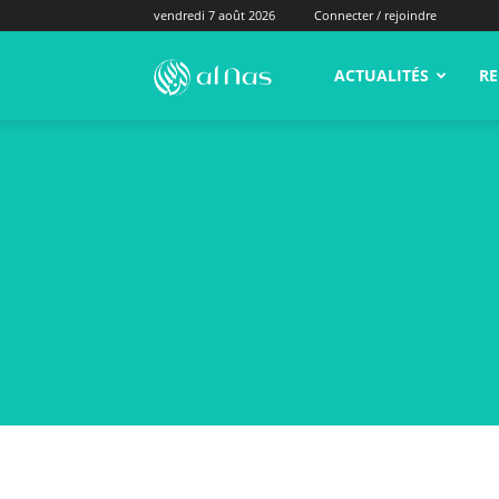
vendredi 7 août 2026
Connecter / rejoindre
alNas.fr
ACTUALITÉS
RE