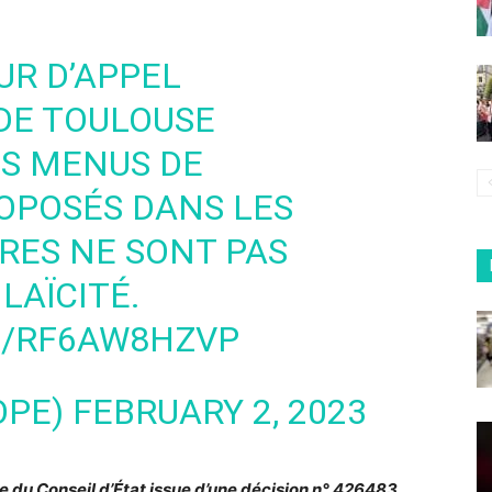
UR D’APPEL
DE TOULOUSE
ES MENUS DE
OPOSÉS DANS LES
RES NE SONT PAS
LAÏCITÉ.
M/RF6AW8HZVP
OPE)
FEBRUARY 2, 2023
ce du Conseil d’État issue d’une décision n° 426483