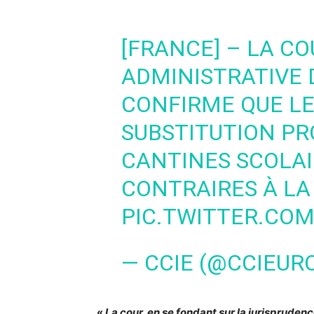
[FRANCE] – LA CO
ADMINISTRATIVE 
CONFIRME QUE L
SUBSTITUTION PR
CANTINES SCOLAI
CONTRAIRES À LA 
PIC.TWITTER.CO
— CCIE (@CCIEUR
«
La cour, en
se fondant sur la jurispruden