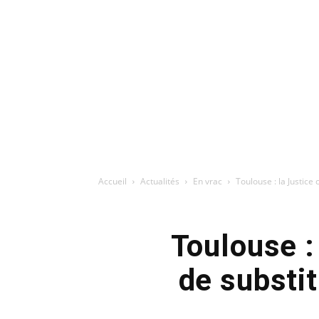
Accueil
Actualités
En vrac
Toulouse : la Justice
Toulouse :
de substit