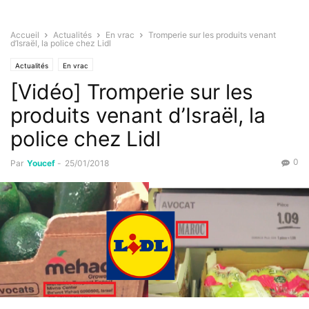
Accueil
Actualités
En vrac
Tromperie sur les produits venant
d’Israël, la police chez Lidl
Actualités
En vrac
[Vidéo] Tromperie sur les
produits venant d’Israël, la
police chez Lidl
0
Par
Youcef
-
25/01/2018