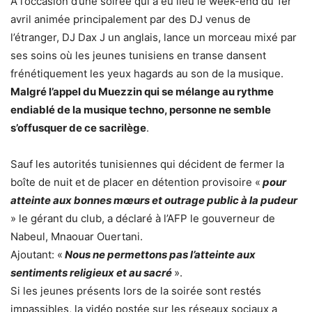
A l’occasion d’une soirée qui a eu lieu le week-end du 1er
avril animée principalement par des DJ venus de
l’étranger, DJ Dax J un anglais, lance un morceau mixé par
ses soins où les jeunes tunisiens en transe dansent
frénétiquement les yeux hagards au son de la musique.
Malgré l’appel du Muezzin qui se mélange au rythme
endiablé de la musique techno, personne ne semble
s’offusquer de ce sacrilège
.
Sauf les autorités tunisiennes qui décident de fermer la
boîte de nuit et de placer en détention provisoire «
pour
atteinte aux bonnes mœurs et outrage public à la pudeur
» le gérant du club, a déclaré à l’AFP le gouverneur de
Nabeul, Mnaouar Ouertani.
Ajoutant: «
Nous ne permettons pas l’atteinte aux
sentiments religieux et au sacré
».
Si les jeunes présents lors de la soirée sont restés
impassibles, la vidéo postée sur les réseaux sociaux a