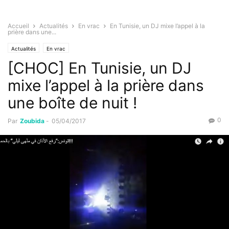
Accueil
Actualités
En vrac
En Tunisie, un DJ mixe l’appel à la
prière dans une...
Actualités
En vrac
[CHOC] En Tunisie, un DJ
mixe l’appel à la prière dans
une boîte de nuit !
0
Par
Zoubida
-
05/04/2017