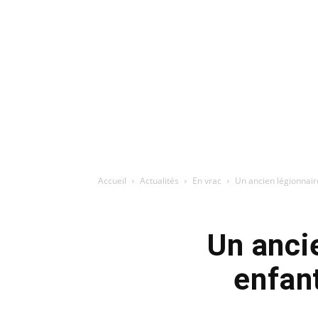
Accueil
Actualités
En vrac
Un ancien légionnair
Un ancie
enfan