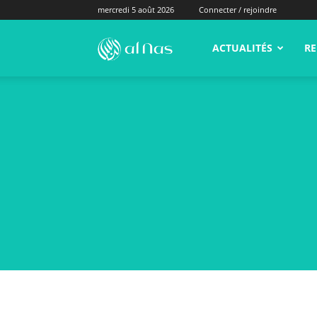
mercredi 5 août 2026
Connecter / rejoindre
alNas.fr
ACTUALITÉS
RE