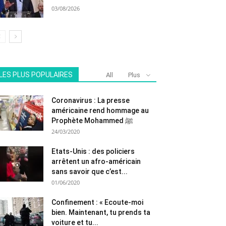
03/08/2026
LES PLUS POPULAIRES
All
Plus
Coronavirus : La presse
américaine rend hommage au
Prophète Mohammed ﷺ
24/03/2020
Etats-Unis : des policiers
arrêtent un afro-américain
sans savoir que c’est...
01/06/2020
Confinement : « Ecoute-moi
bien. Maintenant, tu prends ta
voiture et tu...