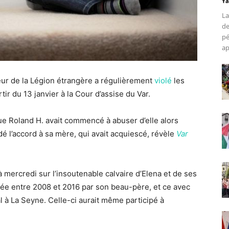
Ya
La
de
pé
ap
eur de la Légion étrangère a régulièrement
violé
les
ir du 13 janvier à la Cour d’assise du Var.
que Roland H. avait commencé à abuser d’elle alors
dé l’accord à sa mère, qui avait acquiescé, révèle
Var
 mercredi sur l’insoutenable calvaire d’Elena et de ses
iolée entre 2008 et 2016 par son beau-père, et ce avec
l à La Seyne. Celle-ci aurait même participé à