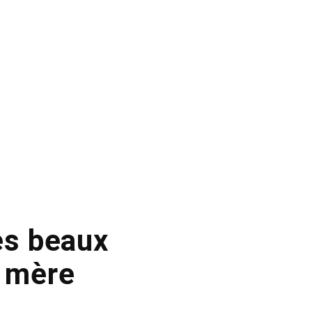
ses beaux
r mère