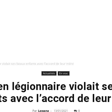
e violait ses beaux enfants avec l’accord de leur mère
Actualités
En vrac
n légionnaire violait 
ts avec l’accord de leu
Par
Lassana
-
13/01/2021
0