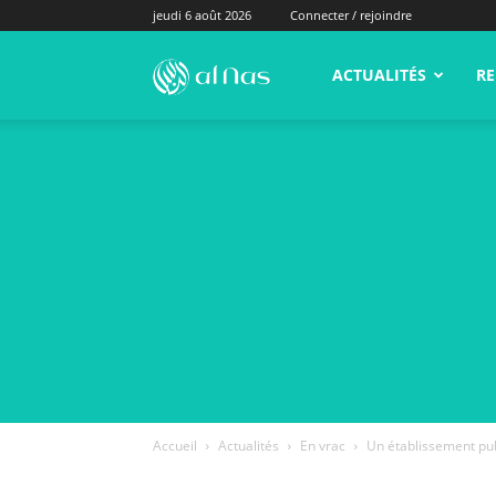
jeudi 6 août 2026
Connecter / rejoindre
alNas.fr
ACTUALITÉS
RE
Accueil
Actualités
En vrac
Un établissement publ