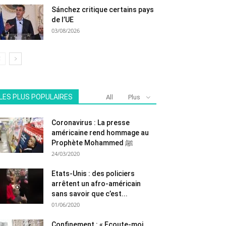
Sánchez critique certains pays
de l’UE
03/08/2026
LES PLUS POPULAIRES
All
Plus
Coronavirus : La presse
américaine rend hommage au
Prophète Mohammed ﷺ
24/03/2020
Etats-Unis : des policiers
arrêtent un afro-américain
sans savoir que c’est...
01/06/2020
Confinement : « Ecoute-moi