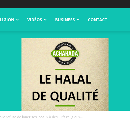
LIGION
VIDÉOS
BUSINESS
CONTACT
ic refuse de louer ses locaux à des juifs religieux...