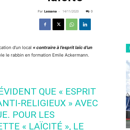
Par
Lassana
-
14/11/2020
0
cation d’un local
« contraire à l’esprit laïc d’un
le le rabbin en formation Emile Ackermann.
 ÉVIDENT QUE « ESPRIT
ANTI-RELIGIEUX » AVEC
E. POUR LES
TE « LAÏCITÉ », LE