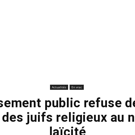
Actualités
En vrac
sement public refuse d
 des juifs religieux au 
laïcité