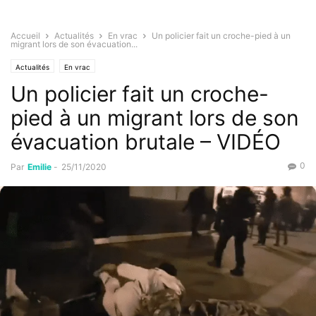
Accueil
Actualités
En vrac
Un policier fait un croche-pied à un
migrant lors de son évacuation...
Actualités
En vrac
Un policier fait un croche-
pied à un migrant lors de son
évacuation brutale – VIDÉO
0
Par
Emilie
-
25/11/2020