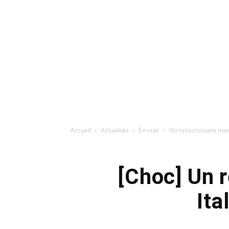
Accueil
Actualités
En vrac
Un ressortissant maro
[Choc] Un r
Ita