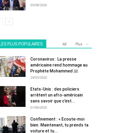
03/08/2026
LES PLUS POPULAIRES
All
Plus
Coronavirus : La presse
américaine rend hommage au
Prophète Mohammed ﷺ
24/03/2020
Etats-Unis : des policiers
arrêtent un afro-américain
sans savoir que c’est...
01/06/2020
Confinement : « Ecoute-moi
bien. Maintenant, tu prends ta
voiture et tu...