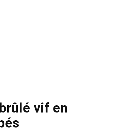
brûlé vif en
lpés