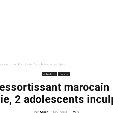
cain brûlé vif en Italie, 2 adolescents inculpés
Actualités
En vrac
essortissant marocain 
lie, 2 adolescents incu
Par
Antar
-
13/01/2018
0