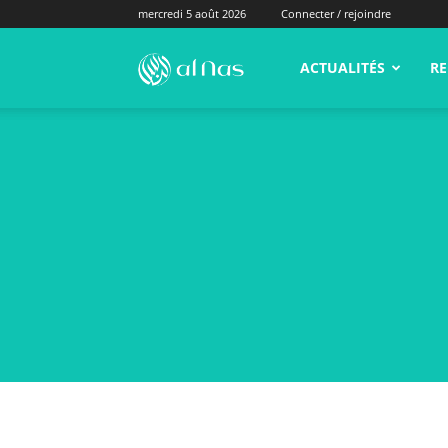
mercredi 5 août 2026
Connecter / rejoindre
alNas.fr
ACTUALITÉS
RE