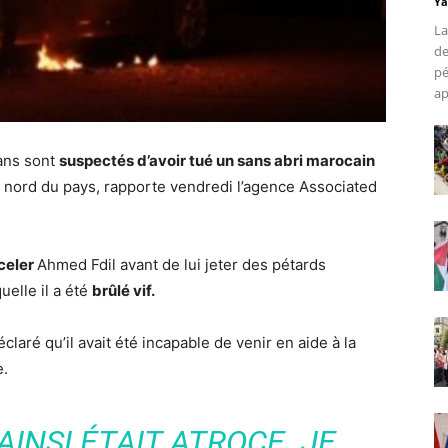
Ya
La
de
pé
ap
 ans sont
suspectés d’avoir tué un sans abri marocain
e nord du pays, rapporte vendredi l’agence Associated
rceler
Ahmed Fdil avant de lui jeter des pétards
uelle il a été
brûlé vif.
claré qu’il avait été incapable de venir en aide à la
e.
AINSI ÉTAIT ATROCE. JE